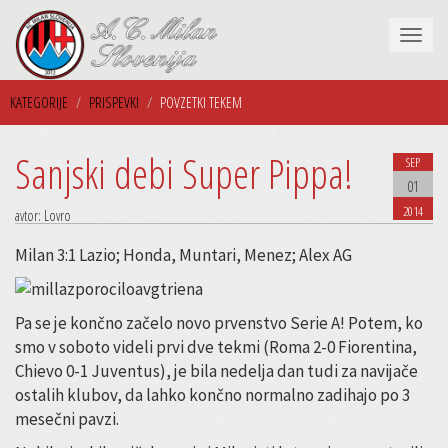
Navigaci
KATEGORIJE
PRISPEVKI
POVZETKI TEKEM
Sanjski debi Super Pippa!
SEP
01
2014
avtor: Lovro
Milan 3:1 Lazio; Honda, Muntari, Menez; Alex AG
Pa se je končno začelo novo prvenstvo Serie A! Potem, ko
smo v soboto videli prvi dve tekmi (Roma 2-0 Fiorentina,
Chievo 0-1 Juventus), je bila nedelja dan tudi za navijače
ostalih klubov, da lahko končno normalno zadihajo po 3
mesečni pavzi.