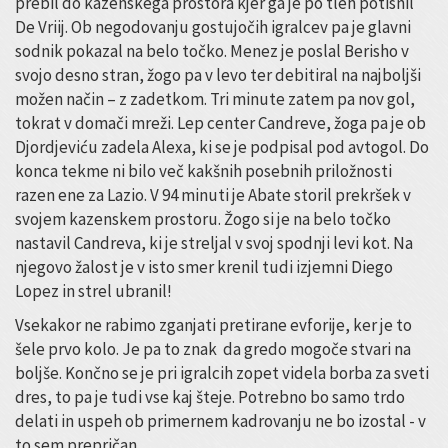
prebil do kazenskega prostora kjer ga je po tleh potisnil
De Vriij. Ob negodovanju gostujočih igralcev pa je glavni
sodnik pokazal na belo točko. Menez je poslal Berisho v
svojo desno stran, žogo pa v levo ter debitiral na najboljši
možen način – z zadetkom. Tri minute zatem pa nov gol,
tokrat v domači mreži. Lep center Candreve, žoga pa je ob
Djordjeviću zadela Alexa, ki se je podpisal pod avtogol. Do
konca tekme ni bilo več kakšnih posebnih priložnosti
razen ene za Lazio. V 94 minuti je Abate storil prekršek v
svojem kazenskem prostoru. Žogo si je na belo točko
nastavil Candreva, ki je streljal v svoj spodnji levi kot. Na
njegovo žalost je v isto smer krenil tudi izjemni Diego
Lopez in strel ubranil!
Vsekakor ne rabimo zganjati pretirane evforije, ker je to
šele prvo kolo. Je pa to znak da gredo mogoče stvari na
boljše. Končno se je pri igralcih zopet videla borba za sveti
dres, to pa je tudi vse kaj šteje. Potrebno bo samo trdo
delati in uspeh ob primernem kadrovanju ne bo izostal - v
to sem prepričan.