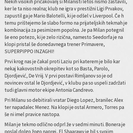
Nekih visokih pričakovanj si Milanisti letos nismo zastavili,
ker le ta niso realna; klub ne igra v prestižni Ligi Prvakov,
zapustil ga je Mario Balotelli, ki je odšel v Liverpool. Če h
temu prištejemo še slabo formo na prijateljskih tekmah je
kombinacija za pesimizem popolna. Je pa Milan potegnil
še eno potezo, ki je zelo rizična, namesto Seedorfa je na
klopi pristal še donedavnega trener Primavere,
SUPERPIPPO INZAGHI!
Prvi krog nas je čakal proti Laziu pri katerem je bilo kar
nekaj kakovostnih okrepitev kot so Basta, Parolo,
Djordjević, De Vriij. V prvi postavi Rimljanov so je od
novincev ostal le Djordjević, v klubu pa so uspeli zadržati
tudi glavni motor ekipe Antonia Candrevo.
Pri Milanu so debitirali vratar Diego Lopez, branilec Alex
ter napadalec Menez. Na klopi je ostal Armero, Torres pa
še ni imel pravice nastopa.
Milan je tekmo odlično odprl že v sedmi minuti. Bonera je
poslal dolgo žogo naprej, El Shaarawy je bil s svojim