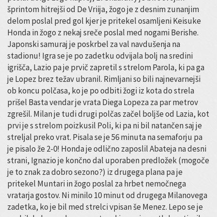
šprintom hitrejši od De Vriija, žogo je z desnim zunanjim
delom poslal pred gol kjer je pritekel osamljeni Keisuke
Honda in žogo z nekaj sreče poslal med nogami Berishe.
Japonski samuraj je poskrbel za val navdušenja na
stadionu! Igra se je po zadetku odvijala bolj na sredini
igrišča, Lazio pa je prvič zapretil s strelom Parola, ki pa ga
je Lopez brez težav ubranil. Rimljani so bili najnevarnejši
ob koncu polčasa, ko je po odbiti žogi iz kota do strela
prišel Basta vendar je vrata Diega Lopeza za par metrov
zgrešil. Milan je tudi drugi polčas začel boljše od Lazia, kot
prvi je s strelom poizkusil Poli, ki pa ni bil natančen saj je
streljal preko vrat. Pisala se je 56 minuta na semaforju pa
je pisalo že 2-0! Honda je odlično zaposlil Abateja na desni
strani, Ignazio je končno dal uporaben predložek (mogoče
je to znak za dobro sezono?) iz drugega plana pa je
pritekel Muntari in žogo poslal za hrbet nemočnega
vratarja gostov. Ni minilo 10 minut od drugega Milanovega
zadetka, ko je bil med strelci vpisan še Menez. Lepo se je