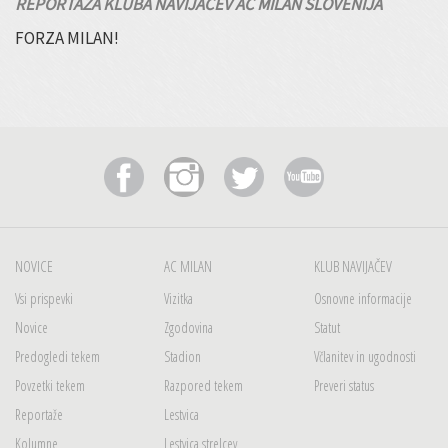
REPORTAŽA KLUBA NAVIJAČEV AC MILAN SLOVENIJA
FORZA MILAN!
NOVICE
AC MILAN
KLUB NAVIJAČEV
Vsi prispevki
Vizitka
Osnovne informacije
Novice
Zgodovina
Statut
Predogledi tekem
Stadion
Včlanitev in ugodnosti
Povzetki tekem
Razpored tekem
Preveri status
Reportaže
Lestvica
Kolumne
Lestvica strelcev