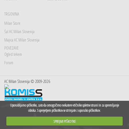
TRGOVINA
Milan Store
Šal AC Milan Slovenija
Majica AC Milan Slovenija
POVEZAVE
Ogled tekem
Forum
AC Milan Slovenija © 2009-2026
Uporabljamo piškotke, zato da omogočimo nekatere vtičnike spletne strani in za spremljanje
obiska. S sprejetjem piškotkov se strinjate z uporabo piškotkov.
SPREJMI PIŠKOTKE